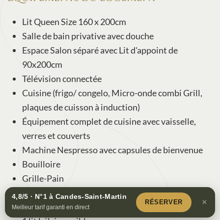
Lit Queen Size 160 x 200cm
Salle de bain privative avec douche
Espace Salon séparé avec Lit d'appoint de
90x200cm
Télévision connectée
Cuisine (frigo/ congelo, Micro-onde combi Grill,
plaques de cuisson à induction)
Équipement complet de cuisine avec vaisselle,
verres et couverts
Machine Nespresso avec capsules de bienvenue
Bouilloire
Grille-Pain
Table à manger
4,8/5 · N°1 à Candes-Saint-Martin
Réserver
×
RÉSERVER
Petit espace jardin Extérieur
Meilleur tarif garanti en direct