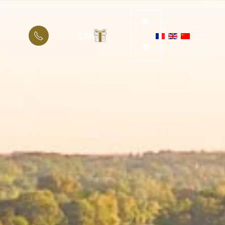
预
礼物优惠
定